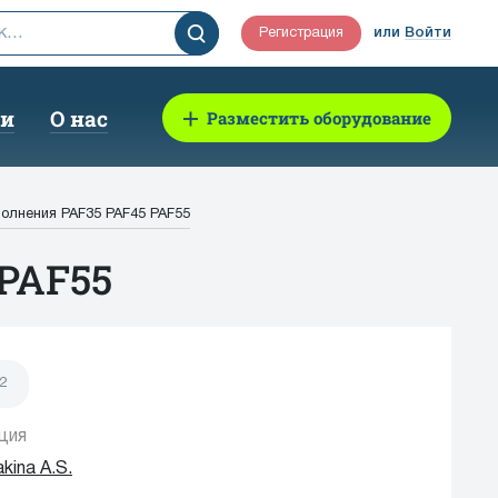
Регистрация
или
Войти
ии
О нас
Разместить оборудование
олнения PAF35 PAF45 PAF55
PAF55
2
ция
kina A.S.