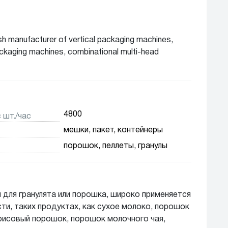
ish manufacturer of vertical packaging machines,
ckaging machines, combinational multi-head
uger filling and volumetric dozing units, food
cal and Z type bucket elevators, various conveyors
4800
 шт./час
мешки, пакет, контейнеры
порошок, пеллеты, гранулы
 для гранулята или порошка, широко применяется
и, таких продуктах, как сухое молоко, порошок
рисовый порошок, порошок молочного чая,