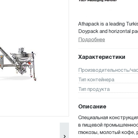
Athapack is a leading Turk
Doypack and horizontal pa
weighers, linear weighers, a
Подробнее
processing machines, verti
and special projects.
Характеристики
Производительность/час
Тип контейнера
Тип продукта
Описание
Специальная конструкция
в пищевой промышленност
глюкозы, молотый кофе, 