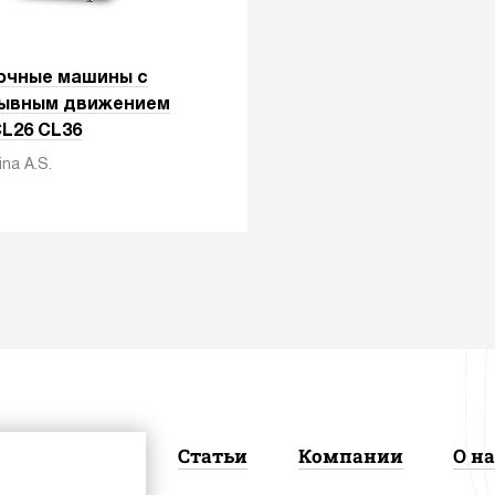
очные машины с
ывным движением
CL26 CL36
na A.S.
Новости
Статьи
Компании
О на