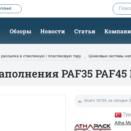
rUsed
г
Обзоры
Новости
Статьи
Компан
рассыпка в стеклянную / пластиковую тару
Шнековые системы нап
полнения PAF35 PAF45 
Всего
16134
, за сегодня
3
up
Тур
Atha Ma