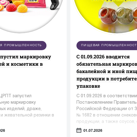
Я ПРОМЫШЛЕННОСТЬ
ПИЩЕВАЯ ПРОМЫШЛЕННОСТ
апустил маркировку
С 01.09.2026 вводится
ей и косметики в
обязательная маркиро
бакалейной и иной пи
продукции в потребит
упаковке
 ЦРПТ запустил
С 01.09.2026 в соответствии
ьную маркировку
Постановлением Правитель
ых изделий, драже,
Российской Федерации от 3
 и жевательной резинки в
№ 1682 в отношении снеков
продукции, а также соусов, 
приправ становится обязат
026
01.07.2026
передача в информационну