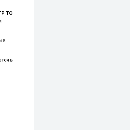
ТР ТС
м
и в
ется в