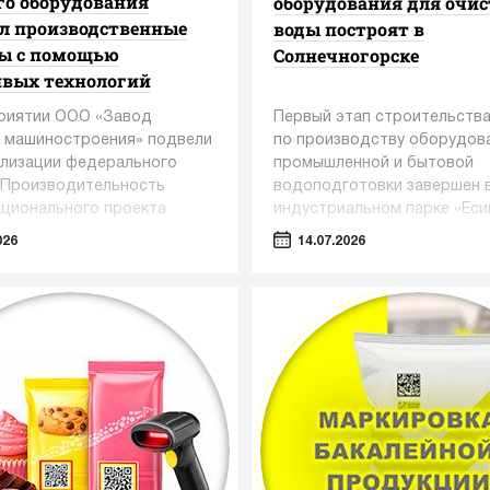
о оборудования
оборудования для очи
л производственные
воды построят в
сы с помощью
Солнечногорске
ивых технологий
риятии ООО «Завод
Первый этап строительства
 машиностроения» подвели
по производству оборудов
ализации федерального
промышленной и бытовой
«Производительность
водоподготовки завершен 
ационального проекта
индустриальном парке «Еси
вная и конкурентная
Солнечногорском округе.
026
14.07.2026
а» под управлением
в Регионального центра
ций Алтайского края.