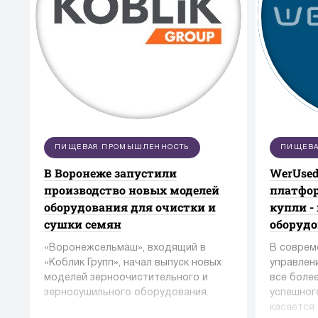
ПИЩЕВАЯ ПРОМЫШЛЕННОСТЬ
ПИЩЕВА
В Воронеже запустили
WerUsed
производство новых моделей
платфор
оборудования для очистки и
купли -
сушки семян
оборуд
«Воронежсельмаш», входящий в
В соврем
«Коблик Групп», начал выпуск новых
управлен
моделей зерноочистительного и
все боле
зерносушильного оборудования.
успешног
касается 