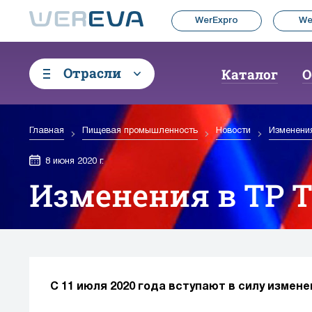
WerExpro
We
Отрасли
Каталог
О
Главная
Пищевая промышленность
Новости
Изменени
8 июня 2020 г.
Изменения в ТР 
С 11 июля 2020 года вступают в силу измен