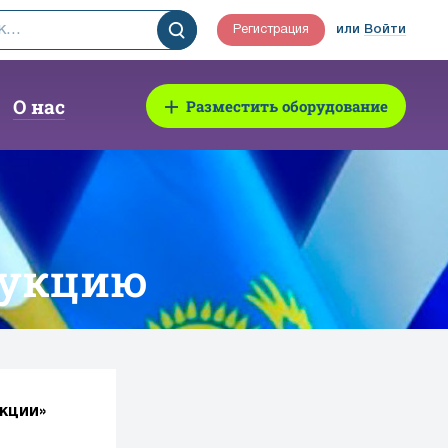
Регистрация
или
Войти
О нас
Разместить оборудование
дукцию
укции»