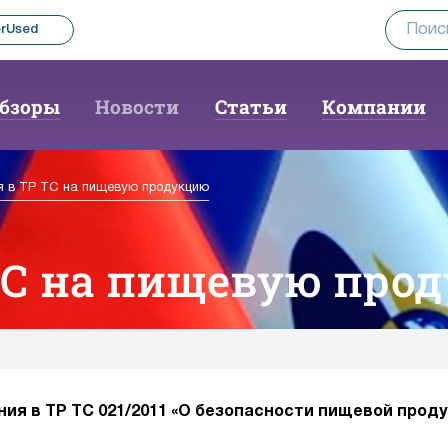
rUsed
бзоры
Новости
Статьи
Компании
я в ТР ТС на пищевую продукцию
ТС на пищевую про
ения в ТР ТС 021/2011 «О безопасности пищевой прод