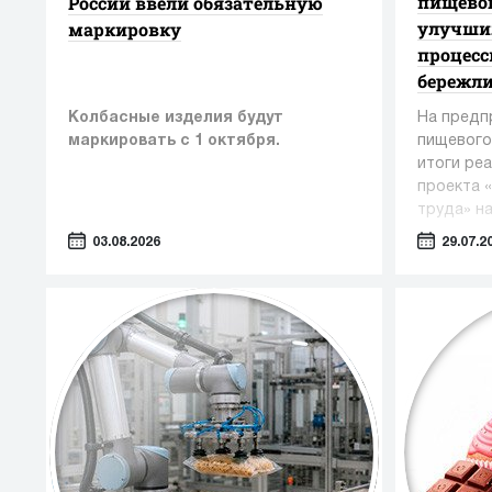
пищевог
России ввели обязательную
улучши
маркировку
процес
бережл
Колбасные изделия будут
На предп
маркировать с 1 октября.
пищевого
итоги ре
проекта 
труда» н
«Эффекти
03.08.2026
29.07.2
экономик
эксперто
компетен