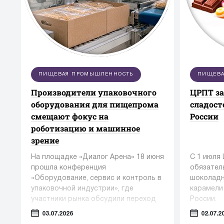
ПИЩЕВАЯ ПРОМЫШЛЕННОСТЬ
ПИЩЕВА
Производители упаковочного
ЦРПТ з
оборудования для пищепрома
сладост
смещают фокус на
России
роботизацию и машинное
зрение
На площадке «Диалог Арена» 18 июня
С 1 июля
прошла конференция
обязател
«Оборудование, сервис и контроль в
шоколадн
упаковочной индустрии», где
карамели
участники рынка обсудили переход
России.
от поставок отдельных машин к
03.07.2026
02.07.2
комплексным фасовочно-