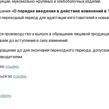
кции, мукомольно-крупяных и хлебобулочных изделий.
ешение
«О порядке введения в действие изменений в 
й переходный период для адаптации изготовителей к новы
ся производство и выпуск в обращение пищевой продукци
али до вступления в силу изменений.
ращение до дня окончания переходного периода, допуска
изводителем.
 по
ссылке.
ться по
ссылке.
odsmi»