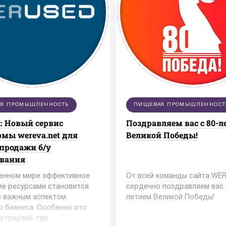
Я ПРОМЫШЛЕННОСТЬ
ПИЩЕВАЯ ПРОМЫШЛЕННОСТ
: Новый сервис
Поздравляем вас с 80-
мы wereva.net для
Великой Победы!
 продажи б/у
ования
енном мире эффективное
От всей команды сайта WE
ие ресурсами становится
сердечно поздравляем вас 
е важным аспектом
летием Великой Победы!
о бизнеса. Особенно это
отраслей, где