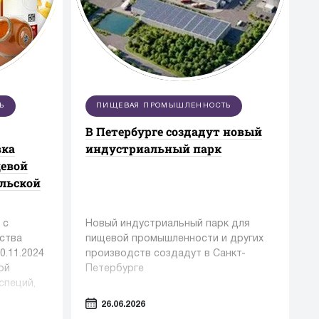
Ь
ПИЩЕВАЯ ПРОМЫШЛЕННОСТЬ
В Петербурге создадут новый
вка
индустриальный парк
щевой
ельской
 с
Новый индустриальный парк для
ства
пищевой промышленности и других
0.11.2024
производств создадут в Санкт-
ой
Петербурге
специй,
ельной
26.06.2026
ю