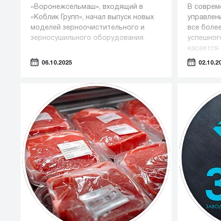
«Воронежсельмаш», входящий в
В соврем
«Коблик Групп», начал выпуск новых
управлен
моделей зерноочистительного и
все боле
зерносушильного оборудования.
успешног
касается 
оборудов
06.10.2025
02.10.2
— таких 
косметол
промышле