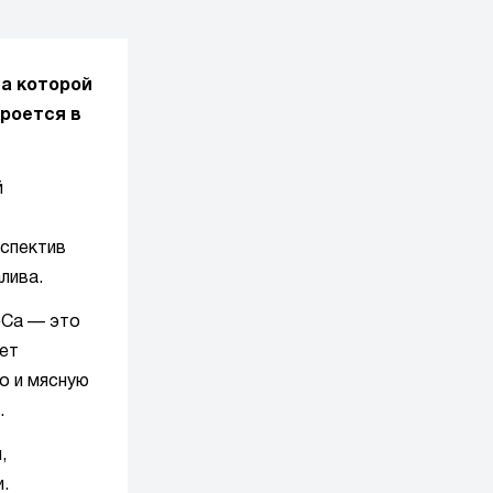
на которой
кроется в
й
рспектив
лива.
eCa — это
дет
о и мясную
.
,
.