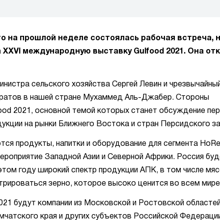
о на прошлой неделе состоялась рабочая встреча, 
XXVI международную выставку Gulfood 2021. Она от
нистра сельского хозяйства Сергей Левин и чрезвычайны
ратов в нашей стране Мухаммед Аль-Джабер. Стороны
food 2021, основной темой которых станет обсуждение пе
укции на рынки Ближнего Востока и стран Персидского за
тся продукты, напитки и оборудование для сегмента HoR
ероприятие Западной Азии и Северной Африки. Россия бу
этом году широкий спектр продукции АПК, в том числе мяс
рироваться зерно, которое высоко ценится во всем мире
2021 будут компании из Московской и Ростовской областей
мчатского края и других субъектов Российской Федерации