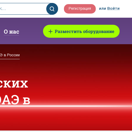
Регистрация
или
Войти
О нас
Разместить оборудование
Э в России
ских
ОАЭ в