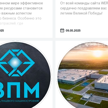
енном мире эффективное
От всей команды сайта WE
ие ресурсами становится
сердечно поздравляем вас 
е важным аспектом
летием Великой Победы!
о бизнеса. Особенно это
отраслей, где
ание играет ключевую роль
025
09.05.2025
как фармацевтика,
огия и пищевая
нность.