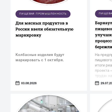
ПИЩЕВА
ПИЩЕВАЯ ПРОМЫШЛЕННОСТЬ
Барнаул
Для мясных продуктов в
пищевог
России ввели обязательную
улучши
маркировку
процес
бережл
Колбасные изделия будут
На предп
маркировать с 1 октября.
пищевого
итоги ре
проекта 
труда» н
«Эффекти
03.08.2026
29.07.2
экономик
эксперто
компетен