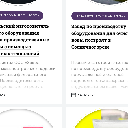
Я ПРОМЫШЛЕННОСТЬ
ПИЩЕВАЯ ПРОМЫШЛЕННОСТ
ьский изготовитель
Завод по производству
о оборудования
оборудования для очи
л производственные
воды построят в
сы с помощью
Солнечногорске
ивых технологий
риятии ООО «Завод
Первый этап строительства
 машиностроения» подвели
по производству оборудов
ализации федерального
промышленной и бытовой
«Производительность
водоподготовки завершен 
ационального проекта
индустриальном парке «Еси
вная и конкурентная
Солнечногорском округе.
026
14.07.2026
а» под управлением
в Регионального центра
ций Алтайского края.