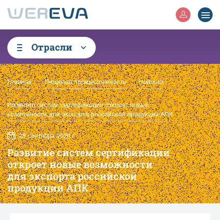
Отрасли
Главная
Пищевая промышленность
Новости
Развитие систем сертификации откроет новые
возможности для экспорта российской продукции АПК
28 сентября 2020 г.
Развитие систем сертификации
откроет новые возможности
для экспорта российской
продукции АПК