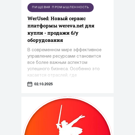
ПИЩЕВАЯ ПРОМЫШЛЕННОСТЬ
WerUsed: Новый сервис
платформы wereva.net для
купли - продажи б/у
оборудования
В современном мире эффективное
управление ресурсами становится
все более важным аспектом
успешного бизнеса. Особенно это
касается отраслей, где
оборудование играет ключевую роль
02.10.2025
— таких как фармацевтика,
косметология и пищевая
промышленность.