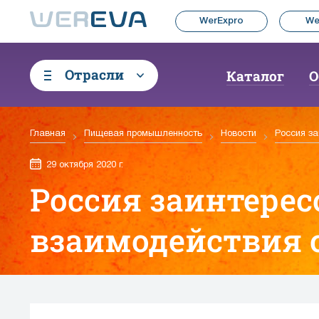
WerExpro
We
Отрасли
Каталог
О
Главная
Пищевая промышленность
Новости
Россия з
29 октября 2020 г.
Россия заинтерес
взаимодействия с