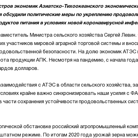
истров экономик Азиатско-Тихоокеанского экономическ
ия обсудили политические меры по укреплению продовол
одуктов питания в условиях новой коронавирусной инфе
аместитель Министра сельского хозяйства Сергей Левин.
ших участников мировой аграрной торговой системы и внос
продовольственной безопасности. На долю экономик АТЭС
ота продукции АПК. Несмотря на пандемию, с начала года
иардов долларов.
заимодействия с АТЭС в области сельского хозяйства, за
условиях крайне важно синхронизировать наши усилия с Ф
 части сохранения устойчивости продовольственных сист
огической обстановке российский агропромышленный ком
 штатном режиме. По итогам 2020 года урожай зерна мож