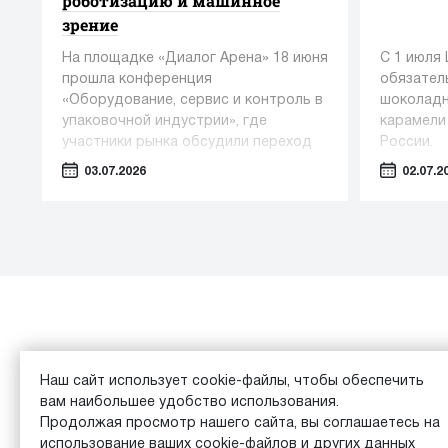
роботизацию и машинное
зрение
На площадке «Диалог Арена» 18 июня
С 1 июля
прошла конференция
обязател
«Оборудование, сервис и контроль в
шоколадн
упаковочной индустрии», где
карамели
участники рынка обсудили переход
России.
от поставок отдельных машин к
03.07.2026
02.07.2
комплексным фасовочно-
упаковочным линиям.
Каталог
Обзоры
Наш сайт использует cookie-файлы, чтобы обеспечить
вам наибольшее удобство использования.
© 2026 Equipment Vita Analytics |
Пользовательское сог
Продолжая просмотр нашего сайта, вы соглашаетесь на
использование ваших cookie-файлов и других данных