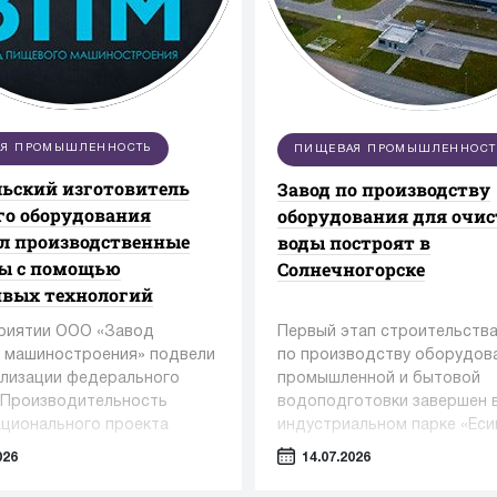
Я ПРОМЫШЛЕННОСТЬ
ПИЩЕВАЯ ПРОМЫШЛЕННОСТ
ьский изготовитель
Завод по производству
о оборудования
оборудования для очи
л производственные
воды построят в
сы с помощью
Солнечногорске
ивых технологий
риятии ООО «Завод
Первый этап строительства
 машиностроения» подвели
по производству оборудов
ализации федерального
промышленной и бытовой
«Производительность
водоподготовки завершен 
ационального проекта
индустриальном парке «Еси
вная и конкурентная
Солнечногорском округе.
026
14.07.2026
а» под управлением
в Регионального центра