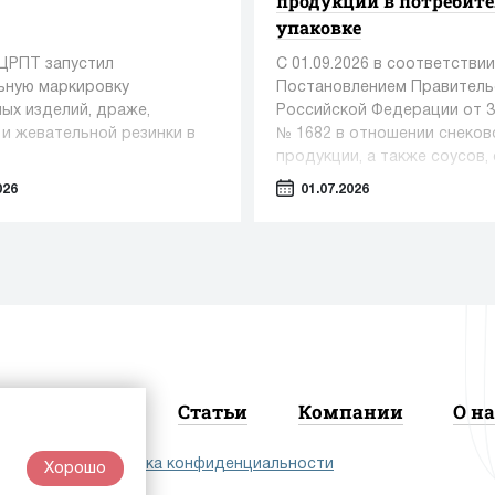
продукции в потребит
упаковке
 ЦРПТ запустил
С 01.09.2026 в соответствии
ьную маркировку
Постановлением Правитель
ых изделий, драже,
Российской Федерации от 3
 и жевательной резинки в
№ 1682 в отношении снеков
продукции, а также соусов, 
приправ становится обязат
026
01.07.2026
передача в информационну
систему мониторинга сведе
розничной реализации про
Новости
Статьи
Компании
О на
лашение
|
Политика конфиденциальности
Хорошо