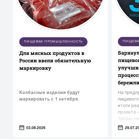
ПИЩЕВА
ПИЩЕВАЯ ПРОМЫШЛЕННОСТЬ
Барнаул
Для мясных продуктов в
пищевог
России ввели обязательную
улучши
маркировку
процес
бережл
Колбасные изделия будут
На предп
маркировать с 1 октября.
пищевого
итоги ре
проекта 
труда» н
«Эффекти
03.08.2026
29.07.2
экономик
эксперто