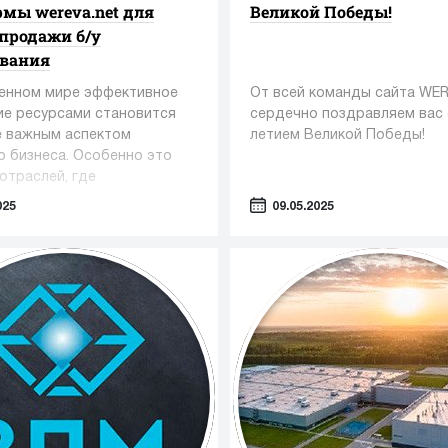
мы wereva.net для
Великой Победы!
 продажи б/у
ования
енном мире эффективное
От всей команды сайта WE
ие ресурсами становится
сердечно поздравляем вас 
е важным аспектом
летием Великой Победы!
о бизнеса. Особенно это
отраслей, где
ание играет ключевую роль
025
09.05.2025
как фармацевтика,
огия и пищевая
нность.