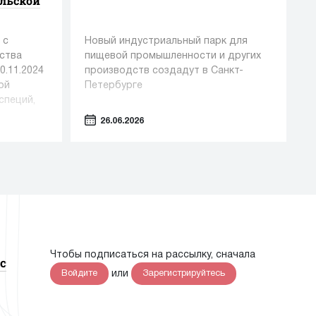
ельской
 с
Новый индустриальный парк для
ства
пищевой промышленности и других
0.11.2024
производств создадут в Санкт-
ой
Петербурге
специй,
ельной
26.06.2026
ю
ний о
дукции
Чтобы подписаться на рассылку, сначала
с
или
Войдите
Зарегистрируйтесь