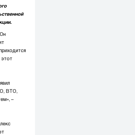
ого
ьственной
кции.
 Он
ит
 приходится
 этот
явил
АО, ВТО,
ем», –
плекс
ет