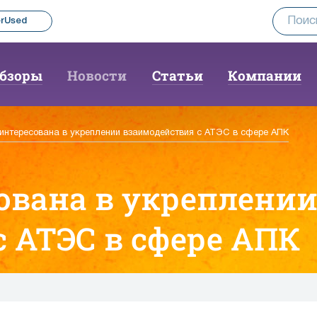
rUsed
бзоры
Новости
Статьи
Компании
аинтересована в укреплении взаимодействия с АТЭС в сфере АПК
ована в укреплени
 АТЭС в сфере АПК