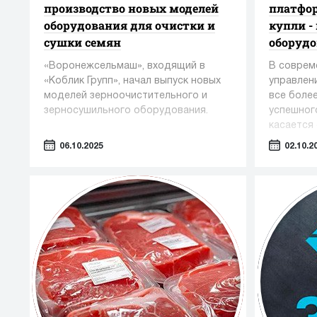
производство новых моделей
платфор
оборудования для очистки и
купли -
сушки семян
оборуд
«Воронежсельмаш», входящий в
В соврем
«Коблик Групп», начал выпуск новых
управлен
моделей зерноочистительного и
все боле
зерносушильного оборудования.
успешног
касается 
оборудов
06.10.2025
02.10.2
— таких 
косметол
промышле