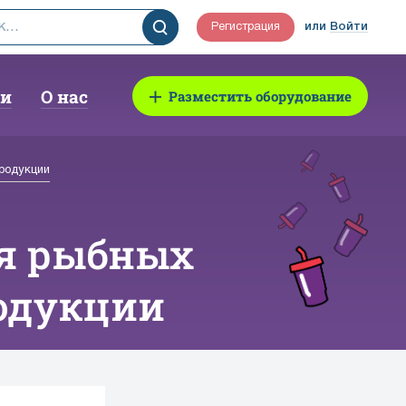
Регистрация
или
Войти
ии
О нас
Разместить оборудование
родукции
ся рыбных
одукции