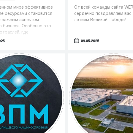
енном мире эффективное
От всей команды сайта WE
ие ресурсами становится
сердечно поздравляем вас 
е важным аспектом
летием Великой Победы!
о бизнеса. Особенно это
отраслей, где
ание играет ключевую роль
025
09.05.2025
как фармацевтика,
огия и пищевая
нность.