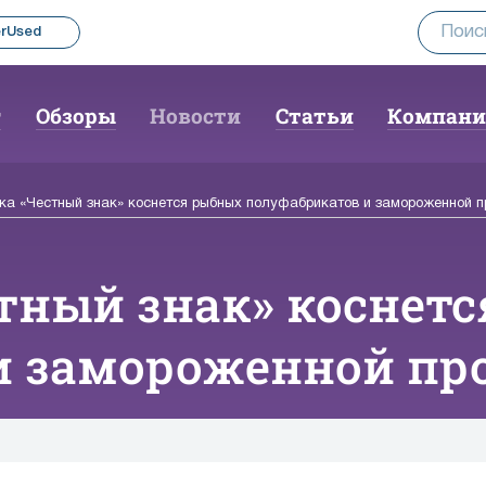
rUsed
г
Обзоры
Новости
Статьи
Компан
ка «Честный знак» коснется рыбных полуфабрикатов и замороженной п
тный знак» коснет
и замороженной пр