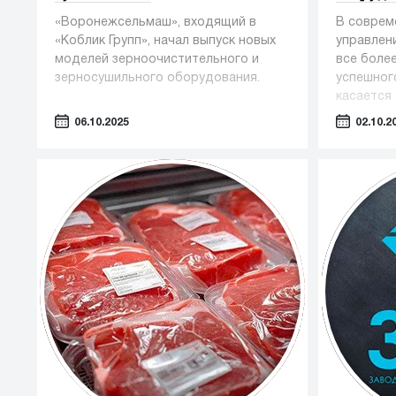
«Воронежсельмаш», входящий в
В соврем
«Коблик Групп», начал выпуск новых
управлен
моделей зерноочистительного и
все боле
зерносушильного оборудования.
успешног
касается 
оборудов
06.10.2025
02.10.2
— таких 
косметол
промышле