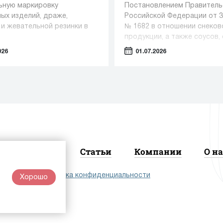
ьную маркировку
Постановлением Правитель
ых изделий, драже,
Российской Федерации от 3
 и жевательной резинки в
№ 1682 в отношении снеков
продукции, а также соусов, 
приправ становится обязат
026
01.07.2026
передача в информационну
систему мониторинга сведе
розничной реализации про
Новости
Статьи
Компании
О на
лашение
|
Политика конфиденциальности
Хорошо