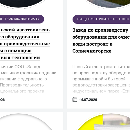
Я ПРОМЫШЛЕННОСТЬ
ПИЩЕВАЯ ПРОМЫШЛЕННОСТ
ьский изготовитель
Завод по производству
о оборудования
оборудования для очи
л производственные
воды построят в
сы с помощью
Солнечногорске
ивых технологий
риятии ООО «Завод
Первый этап строительства
 машиностроения» подвели
по производству оборудов
ализации федерального
промышленной и бытовой
«Производительность
водоподготовки завершен 
ационального проекта
индустриальном парке «Еси
вная и конкурентная
Солнечногорском округе.
026
14.07.2026
а» под управлением
в Регионального центра
ций Алтайского края.