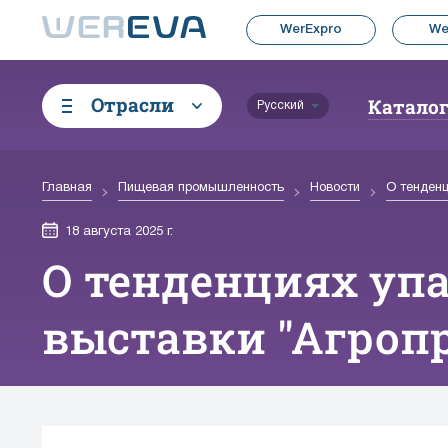
WerExpro
We
Отрасли
Катало
Русский
Главная
Пищевая промышленность
Новости
О тенденц
18 августа 2025 г.
О тенденциях упа
выставки "Агроп