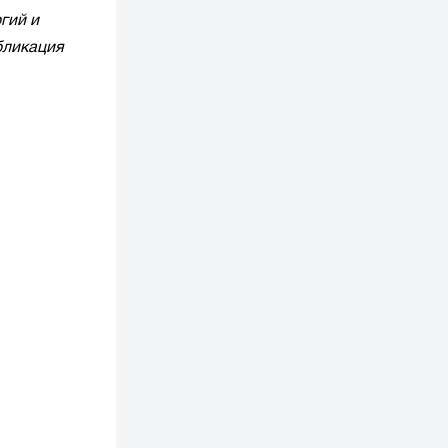
гий и
убликация