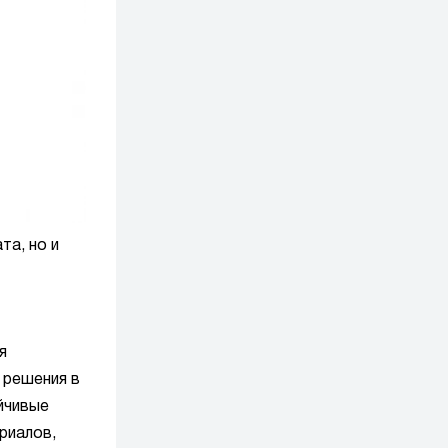
та, но и
я
 решения в
йчивые
риалов,