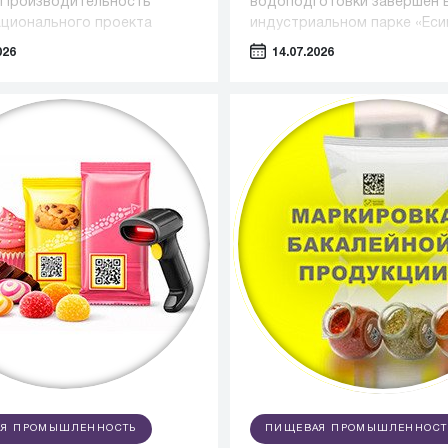
«Производительность
водоподготовки завершен 
ационального проекта
индустриальном парке «Еси
вная и конкурентная
Солнечногорском округе.
026
14.07.2026
а» под управлением
в Регионального центра
ций Алтайского края.
Я ПРОМЫШЛЕННОСТЬ
ПИЩЕВАЯ ПРОМЫШЛЕННОСТ