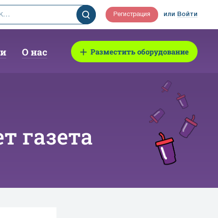
Регистрация
или
Войти
ии
О нас
Разместить оборудование
т газета