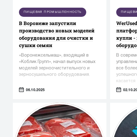
ПИЩЕВАЯ ПРОМЫШЛЕННОСТЬ
ПИЩЕВА
В Воронеже запустили
WerUsed
производство новых моделей
платфор
оборудования для очистки и
купли -
сушки семян
оборуд
«Воронежсельмаш», входящий в
В соврем
«Коблик Групп», начал выпуск новых
управлен
моделей зерноочистительного и
все боле
зерносушильного оборудования.
успешног
касается 
оборудов
06.10.2025
02.10.2
— таких 
косметол
промышле