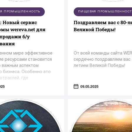
Я ПРОМЫШЛЕННОСТЬ
ПИЩЕВАЯ ПРОМЫШЛЕННОСТ
: Новый сервис
Поздравляем вас с 80-
мы wereva.net для
Великой Победы!
 продажи б/у
ования
енном мире эффективное
От всей команды сайта WE
ие ресурсами становится
сердечно поздравляем вас 
е важным аспектом
летием Великой Победы!
о бизнеса. Особенно это
отраслей, где
ание играет ключевую роль
025
09.05.2025
как фармацевтика,
огия и пищевая
нность.