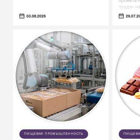
проекта 
труда» н
«Эффекти
03.08.2026
29.07.2
экономик
эксперто
компетен
ПИЩЕВАЯ ПРОМЫШЛЕННОСТЬ
ПИЩЕВА