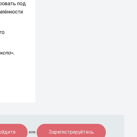
ировать под
омлённости
го
кспо».
ойдите
Зарегистрируйтесь
или