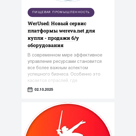
ПИЩЕВАЯ ПРОМЫШЛЕННОСТЬ
WerUsed: Новый сервис
платформы wereva.net для
купли - продажи б/у
оборудования
В современном мире эффективное
управление ресурсами становится
все более важным аспектом
успешного бизнеса. Особенно это
касается отраслей, где
оборудование играет ключевую роль
02.10.2025
— таких как фармацевтика,
косметология и пищевая
промышленность.